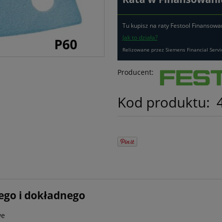
Tu kupisz na raty Festool Finansowa
Jak to działa?
Relizowane przez Siemens Financial Servi
Producent:
Kod produktu:
ego i dokładnego
we