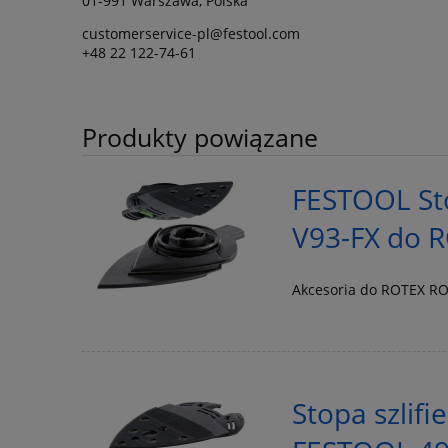
01-991 Warszawa, Polska
customerservice-pl@festool.com
+48 22 122-74-61
Produkty powiązane
FESTOOL Sto
V93-FX do R
Akcesoria do ROTEX RO
Stopa szlif