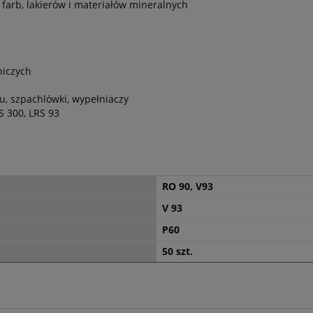
 farb, lakierów i materiałów mineralnych
niczych
u, szpachlówki, wypełniaczy
S 300, LRS 93
RO 90, V93
V 93
P60
50 szt.