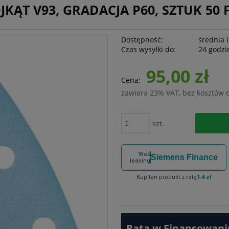
KĄT V93, GRADACJA P60, SZTUK 50 
Dostępność:
średnia i
Czas wysyłki do:
24 godzi
95,00 zł
Cena:
zawiera 23% VAT, bez kosztów 
szt.
Weź
Siemens Finance
leasing
Kup ten produkt z ratą
1.4 zł
Rata w Finansowaniu