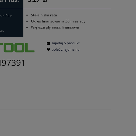
Stała niska rata
nie Plus
Okres finansowania 36 miesięcy
Większa płynność finansowa
ces
zapytaj o produkt
poleć znajomemu
497391