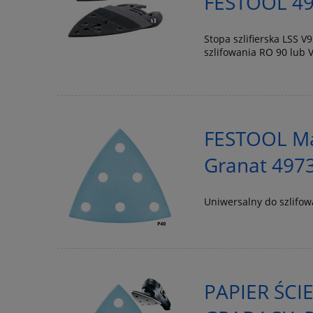
FESTOOL 4
Stopa szlifierska LSS 
szlifowania RO 90 lub V
FESTOOL Mat
Granat 497
Uniwersalny do szlifo
PAPIER ŚCI