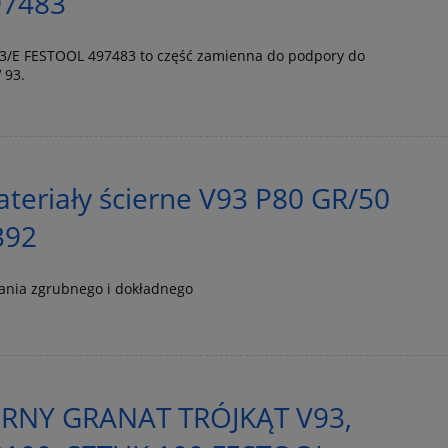
97483
V93/E FESTOOL 497483 to część zamienna do podpory do
 93.
eriały ścierne V93 P80 GR/50
392
wania zgrubnego i dokładnego
ERNY GRANAT TRÓJKĄT V93,