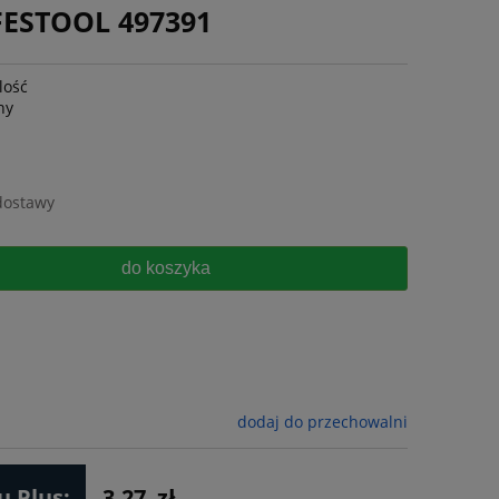
FESTOOL 497391
lość
ny
dostawy
do koszyka
dodaj do przechowalni
 Plus:
3.27
zł