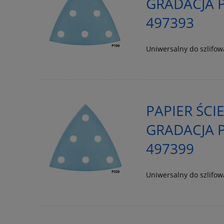
GRADACJA P
497393
Uniwersalny do szlifo
PAPIER ŚCI
GRADACJA P
497399
Uniwersalny do szlifo