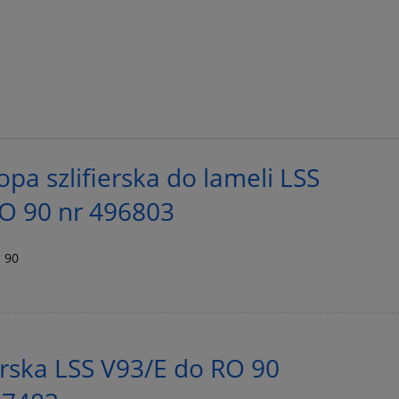
pa szlifierska do lameli LSS
O 90 nr 496803
 90
ierska LSS V93/E do RO 90