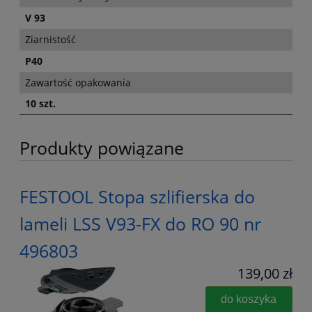
V 93
Ziarnistość
P40
Zawartość opakowania
10 szt.
Produkty powiązane
FESTOOL Stopa szlifierska do
lameli LSS V93-FX do RO 90 nr
496803
139,00 zł
do koszyka