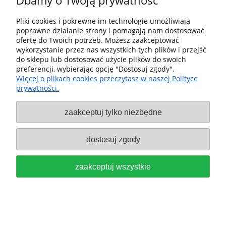
Dbamy o Twoją prywatność
Pliki cookies i pokrewne im technologie umożliwiają
poprawne działanie strony i pomagają nam dostosować
ofertę do Twoich potrzeb. Możesz zaakceptować
wykorzystanie przez nas wszystkich tych plików i przejść
do sklepu lub dostosować użycie plików do swoich
preferencji, wybierając opcję "Dostosuj zgody".
PAPIER ŚCIERNY NA RZEP
Więcej o plikach cookies przeczytasz w naszej Polityce
prywatności.
GRANAT TRÓJKĄT V93, GRADACJA
zaakceptuj tylko niezbędne
P180, SZTUK 10 FESTOOL 497396
15,00 zł
dostosuj zgody
do koszyka
zaakceptuj wszystkie