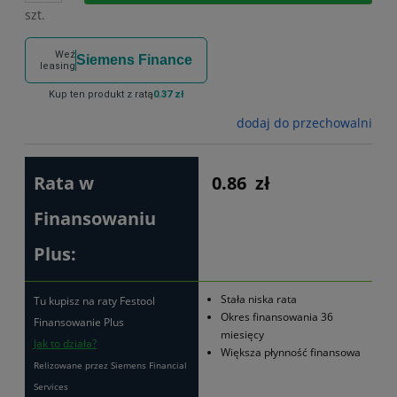
szt.
Weź
Siemens Finance
leasing
Kup ten produkt z ratą
0.37 zł
dodaj do przechowalni
Rata w
0.86
zł
Finansowaniu
Plus:
Stała niska rata
Tu kupisz na raty Festool
Okres finansowania 36
Finansowanie Plus
miesięcy
Jak to działa?
Większa płynność finansowa
Relizowane przez Siemens Financial
Services