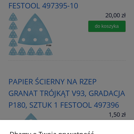
FESTOOL 497395-10
20,00 zł
do koszyka
PAPIER ŚCIERNY NA RZEP
GRANAT TRÓJKĄT V93, GRADACJA
P180, SZTUK 1 FESTOOL 497396
1,50 zł
do koszyka