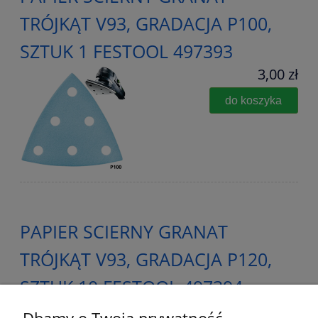
TRÓJKĄT V93, GRADACJA P100,
SZTUK 1 FESTOOL 497393
3,00 zł
do koszyka
PAPIER SCIERNY GRANAT
TRÓJKĄT V93, GRADACJA P120,
SZTUK 10 FESTOOL 497394
15,00 zł