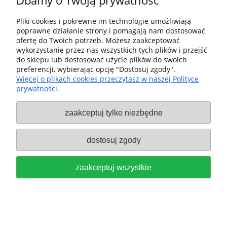
Dbamy o Twoją prywatność
do koszyka
Pliki cookies i pokrewne im technologie umożliwiają
poprawne działanie strony i pomagają nam dostosować
ofertę do Twoich potrzeb. Możesz zaakceptować
wykorzystanie przez nas wszystkich tych plików i przejść
do sklepu lub dostosować użycie plików do swoich
preferencji, wybierając opcję "Dostosuj zgody".
Więcej o plikach cookies przeczytasz w naszej Polityce
prywatności.
1 Papier ścierny na rzep Granat
zaakceptuj tylko niezbędne
Trójkąt V93, GRADACJA P150
dostosuj zgody
FESTOOL 497395-1
1,50 zł
zaakceptuj wszystkie
do koszyka