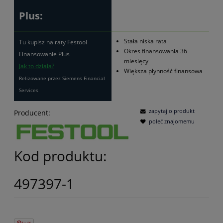
Plus:
Stała niska rata
Tu kupisz na raty Festool
Okres finansowania 36
Finansowanie Plus
miesięcy
Jak to działa?
Większa płynność finansowa
Relizowane przez Siemens Financial
Services
zapytaj o produkt
Producent:
poleć znajomemu
Kod produktu:
497397-1