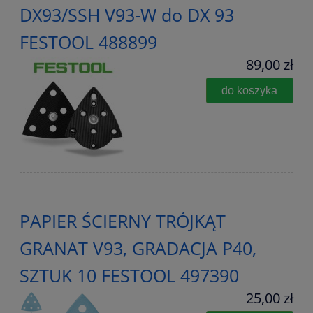
DX93/SSH V93-W do DX 93
FESTOOL 488899
89,00 zł
do koszyka
PAPIER ŚCIERNY TRÓJKĄT
GRANAT V93, GRADACJA P40,
SZTUK 10 FESTOOL 497390
25,00 zł