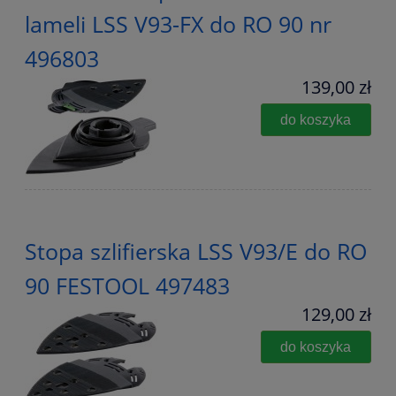
lameli LSS V93-FX do RO 90 nr
496803
139,00 zł
do koszyka
Stopa szlifierska LSS V93/E do RO
90 FESTOOL 497483
129,00 zł
do koszyka