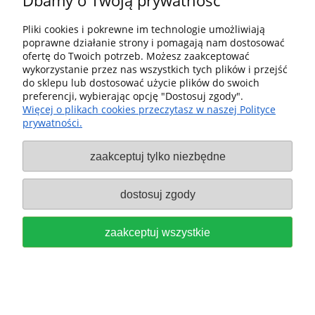
Dbamy o Twoją prywatność
Tuleja zaciskowa SZ-D 6,0 do
frezarek OF 1400/2000/2200
Pliki cookies i pokrewne im technologie umożliwiają
poprawne działanie strony i pomagają nam dostosować
FESTOOL 494459
ofertę do Twoich potrzeb. Możesz zaakceptować
wykorzystanie przez nas wszystkich tych plików i przejść
299,00 zł
do sklepu lub dostosować użycie plików do swoich
preferencji, wybierając opcję "Dostosuj zgody".
do koszyka
Więcej o plikach cookies przeczytasz w naszej Polityce
prywatności.
zaakceptuj tylko niezbędne
dostosuj zgody
Tuleja zaciskowa SZ-D 6,35 do
zaakceptuj wszystkie
Frezarek OF 1400/2000/2200
FESTOOL 494463
299,00 zł