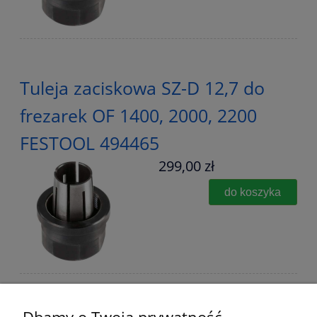
Tuleja zaciskowa SZ-D 12,7 do
frezarek OF 1400, 2000, 2200
FESTOOL 494465
299,00 zł
do koszyka