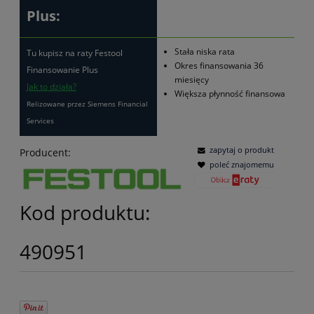
Plus:
Stała niska rata
Tu kupisz na raty Festool
Okres finansowania 36
Finansowanie Plus
miesięcy
Jak to działa?
Większa płynność finansowa
Relizowane przez Siemens Financial
Services
zapytaj o produkt
Producent:
poleć znajomemu
Kod produktu:
490951