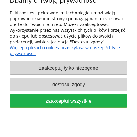
Dbamy o Twoją prywatność
FESTOOL Szablon pomocniczy do
Pliki cookies i pokrewne im technologie umożliwiają
frezowania (System do obróbki
poprawne działanie strony i pomagają nam dostosować
ofertę do Twoich potrzeb. Możesz zaakceptować
krawędzi) OF-FH 2200 495246
wykorzystanie przez nas wszystkich tych plików i przejść
do sklepu lub dostosować użycie plików do swoich
1 299,00 zł
preferencji, wybierając opcję "Dostosuj zgody".
Więcej o plikach cookies przeczytasz w naszej Polityce
do koszyka
prywatności.
zaakceptuj tylko niezbędne
dostosuj zgody
Festool Frezarka
zaakceptuj wszystkie
górnowrzecionowa OF 2200 EB-
Plus 576215
5 279,00 zł