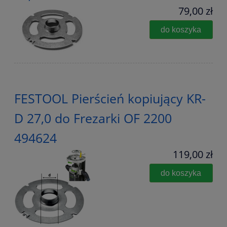
79,00 zł
do koszyka
FESTOOL Pierścień kopiujący KR-
D 27,0 do Frezarki OF 2200
494624
119,00 zł
do koszyka