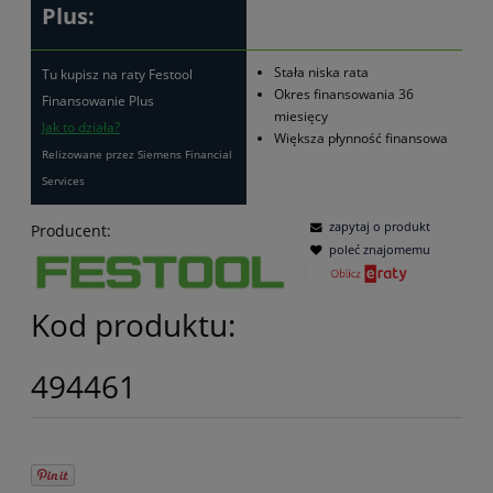
Plus:
Stała niska rata
Tu kupisz na raty Festool
Okres finansowania 36
Finansowanie Plus
miesięcy
Jak to działa?
Większa płynność finansowa
Relizowane przez Siemens Financial
Services
zapytaj o produkt
Producent:
poleć znajomemu
Kod produktu:
494461