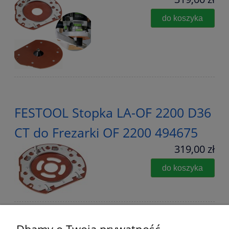
do koszyka
FESTOOL Stopka LA-OF 2200 D36
CT do Frezarki OF 2200 494675
319,00 zł
do koszyka