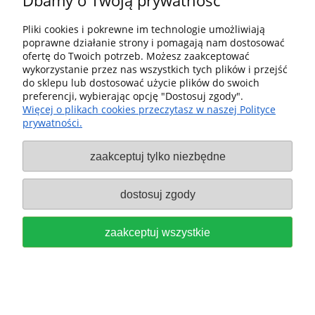
Dbamy o Twoją prywatność
169,00 zł
Cena regularna:
Pliki cookies i pokrewne im technologie umożliwiają
Najniższa cena z 30 dni
poprawne działanie strony i pomagają nam dostosować
129,00 zł
przed obniżką:
ofertę do Twoich potrzeb. Możesz zaakceptować
wykorzystanie przez nas wszystkich tych plików i przejść
do koszyka
do sklepu lub dostosować użycie plików do swoich
preferencji, wybierając opcję "Dostosuj zgody".
Więcej o plikach cookies przeczytasz w naszej Polityce
prywatności.
Festool Podkładka z tworzywa
zaakceptuj tylko niezbędne
sztucznego TP-OF 489229
dostosuj zgody
95,00 zł
do koszyka
zaakceptuj wszystkie