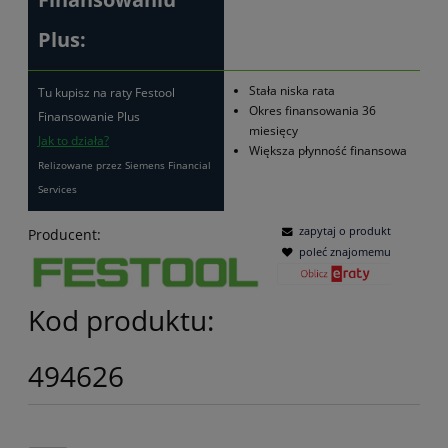
Plus:
Stała niska rata
Tu kupisz na raty Festool
Okres finansowania 36
Finansowanie Plus
miesięcy
Jak to działa?
Większa płynność finansowa
Relizowane przez Siemens Financial
Services
zapytaj o produkt
Producent:
poleć znajomemu
Kod produktu:
494626