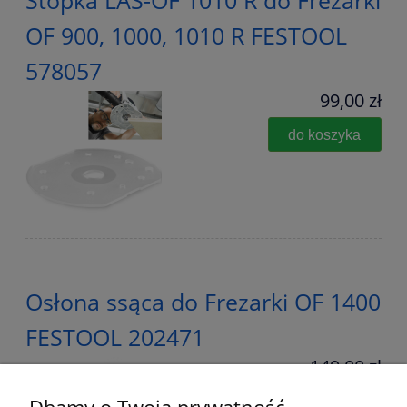
Stopka LAS-OF 1010 R do Frezarki
OF 900, 1000, 1010 R FESTOOL
578057
99,00 zł
do koszyka
Osłona ssąca do Frezarki OF 1400
FESTOOL 202471
149,00 zł
zawiera 23% VAT, bez
kosztów dostawy