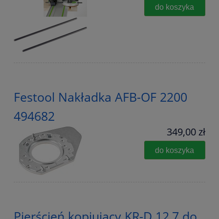
do koszyka
Festool Nakładka AFB-OF 2200
494682
349,00 zł
do koszyka
Pierścień kopiujący KR-D 12,7 do