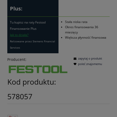
Plus:
Stała niska rata
Tu kupisz na raty Festool
Okres finansowania 36
Finansowanie Plus
miesięcy
Jak to działa?
Większa płynność finansowa
Relizowane przez Siemens Financial
Services
zapytaj o produkt
Producent:
poleć znajomemu
Kod produktu:
578057