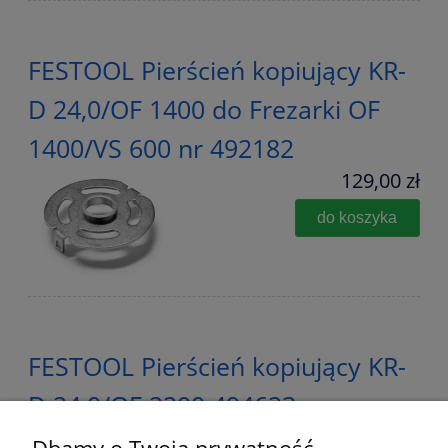
FESTOOL Pierścień kopiujący KR-
D 24,0/OF 1400 do Frezarki OF
1400/VS 600 nr 492182
129,00 zł
do koszyka
FESTOOL Pierścień kopiujący KR-
D 24,0/OF 2200 494623
99,00 zł