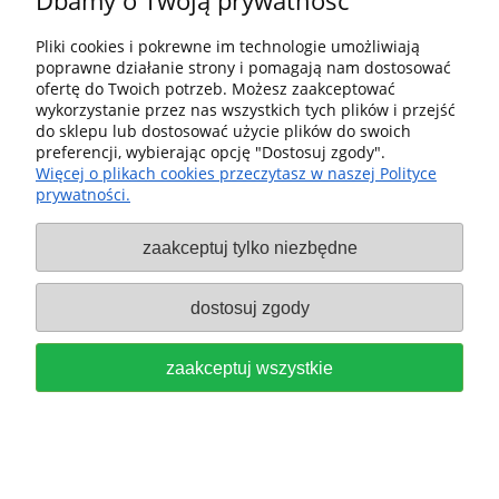
Dbamy o Twoją prywatność
do koszyka
Pliki cookies i pokrewne im technologie umożliwiają
poprawne działanie strony i pomagają nam dostosować
ofertę do Twoich potrzeb. Możesz zaakceptować
wykorzystanie przez nas wszystkich tych plików i przejść
do sklepu lub dostosować użycie plików do swoich
preferencji, wybierając opcję "Dostosuj zgody".
Festool Pierścień kopiujący KR-D
Więcej o plikach cookies przeczytasz w naszej Polityce
prywatności.
30,0 do Frezarki OF 2200 494625
zaakceptuj tylko niezbędne
119,00 zł
do koszyka
dostosuj zgody
zaakceptuj wszystkie
FESTOOL Tuleja zaciskowa SZ-D
6/OF 1000 488760