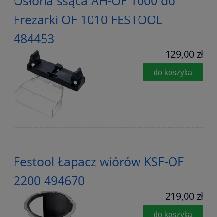
Osłona ssąca AH-OF 1000 do
Frezarki OF 1010 FESTOOL
484453
129,00 zł
do koszyka
Festool Łapacz wiórów KSF-OF
2200 494670
219,00 zł
do koszyka