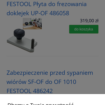
FESTOOL Płyta do frezowania
doklejek UP-OF 486058
319,00 zł
do koszyka
Zabezpieczenie przed sypaniem
wiórów SF-OF do OF 1010
FESTOOL 486242
239,00 zł