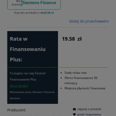
Weź
Siemens Finance
leasing
Kup ten produkt z ratą
8.38 zł
dodaj do przechowalni
Rata w
19.58
zł
Finansowaniu
Plus:
Stała niska rata
Tu kupisz na raty Festool
Okres finansowania 36
Finansowanie Plus
miesięcy
Jak to działa?
Większa płynność finansowa
Relizowane przez Siemens Financial
Services
zapytaj o produkt
Producent:
poleć znajomemu