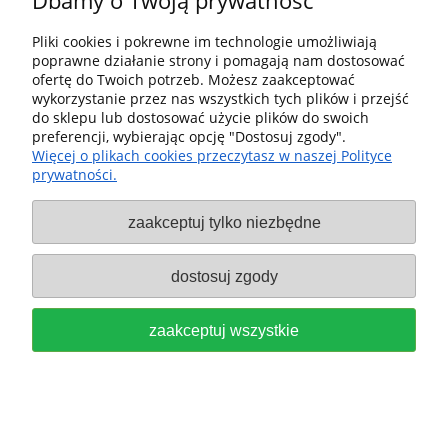
Dbamy o Twoją prywatność
do koszyka
Pliki cookies i pokrewne im technologie umożliwiają
poprawne działanie strony i pomagają nam dostosować
ofertę do Twoich potrzeb. Możesz zaakceptować
wykorzystanie przez nas wszystkich tych plików i przejść
do sklepu lub dostosować użycie plików do swoich
preferencji, wybierając opcję "Dostosuj zgody".
Festool Zestaw wyposażenia ZS-
Więcej o plikach cookies przeczytasz w naszej Polityce
prywatności.
OF 1010 M do Frezarki OF1010,
OF 1000, OF 900 578046
zaakceptuj tylko niezbędne
1 189,00 zł
dostosuj zgody
do koszyka
zaakceptuj wszystkie