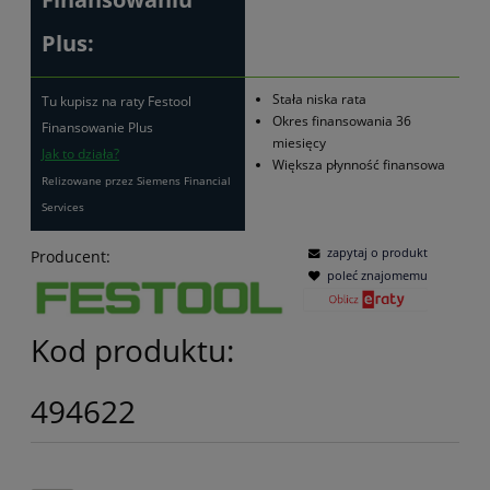
Plus:
Stała niska rata
Tu kupisz na raty Festool
Okres finansowania 36
Finansowanie Plus
miesięcy
Jak to działa?
Większa płynność finansowa
Relizowane przez Siemens Financial
Services
zapytaj o produkt
Producent:
poleć znajomemu
Kod produktu:
494622