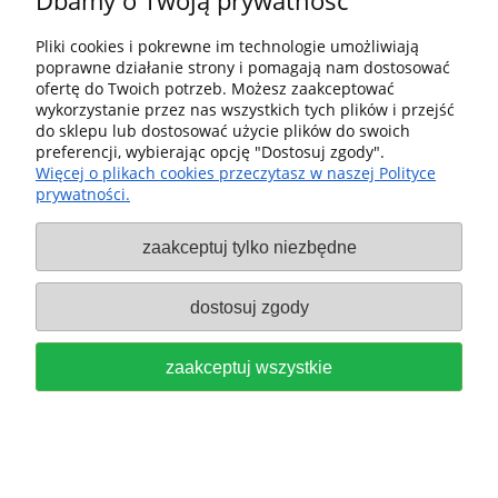
Dbamy o Twoją prywatność
Pliki cookies i pokrewne im technologie umożliwiają
poprawne działanie strony i pomagają nam dostosować
Festool Podkładka z tworzywa
ofertę do Twoich potrzeb. Możesz zaakceptować
wykorzystanie przez nas wszystkich tych plików i przejść
sztucznego TP-OF 489229
do sklepu lub dostosować użycie plików do swoich
preferencji, wybierając opcję "Dostosuj zgody".
95,00 zł
Więcej o plikach cookies przeczytasz w naszej Polityce
prywatności.
do koszyka
zaakceptuj tylko niezbędne
dostosuj zgody
FESTOOL Płyta do frezowania
zaakceptuj wszystkie
doklejek UP-OF 486058
319,00 zł
do koszyka