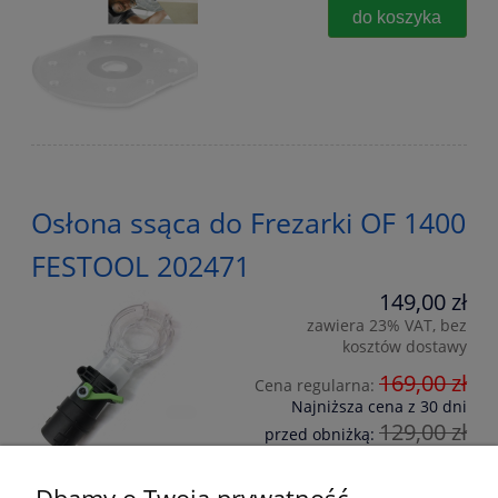
do koszyka
Osłona ssąca do Frezarki OF 1400
FESTOOL 202471
149,00 zł
zawiera 23% VAT, bez
kosztów dostawy
169,00 zł
Cena regularna:
Najniższa cena z 30 dni
129,00 zł
przed obniżką:
do koszyka