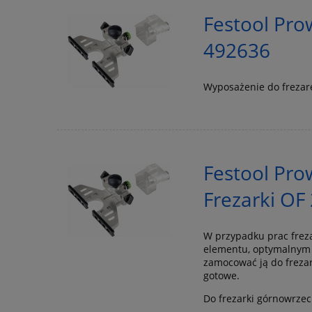
Festool Pro
492636
Wyposażenie do freza
Festool Pro
Frezarki OF
W przypadku prac frez
elementu, optymalnym 
zamocować ją do freza
gotowe.
Do frezarki górnowrzec