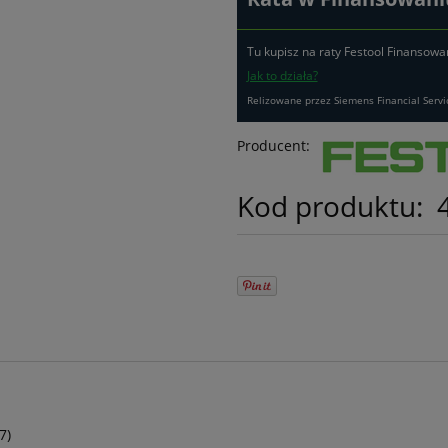
Tu kupisz na raty Festool Finansowa
Jak to działa?
Relizowane przez Siemens Financial Servi
Producent:
Kod produktu:
7)