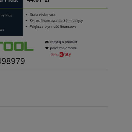
Stała niska rata
nie Plus
Okres finansowania 36 miesięcy
Większa płynność finansowa
ces
zapytaj o produkt
poleć znajomemu
498979