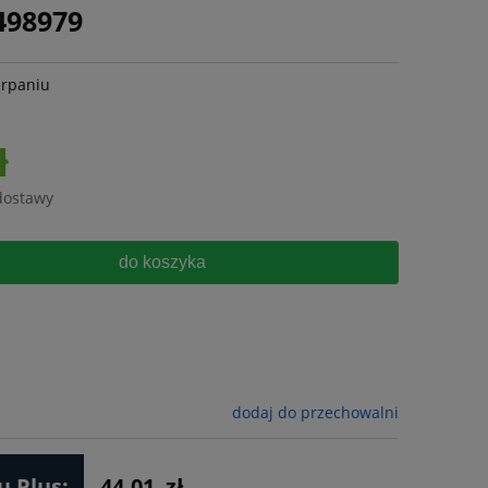
498979
erpaniu
ł
dostawy
do koszyka
dodaj do przechowalni
 Plus:
44.01
zł