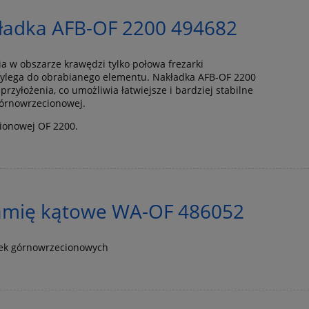
kładka AFB-OF 2200 494682
 w obszarze krawędzi tylko połowa frezarki
ylega do obrabianego elementu. Nakładka AFB-OF 2200
rzyłożenia, co umożliwia łatwiejsze i bardziej stabilne
górnowrzecionowej.
ionowej OF 2200.
mię kątowe WA-OF 486052
rek górnowrzecionowych