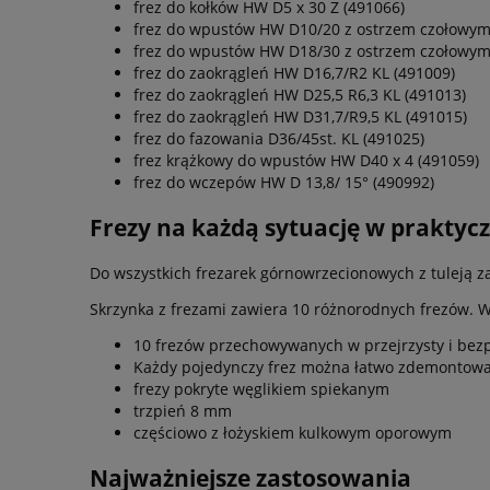
frez do kołków HW D5 x 30 Z (491066)
frez do wpustów HW D10/20 z ostrzem czołowym
frez do wpustów HW D18/30 z ostrzem czołowym
frez do zaokrągleń HW D16,7/R2 KL (491009)
frez do zaokrągleń HW D25,5 R6,3 KL (491013)
frez do zaokrągleń HW D31,7/R9,5 KL (491015)
frez do fazowania D36/45st. KL (491025)
frez krążkowy do wpustów HW D40 x 4 (491059)
frez do wczepów HW D 13,8/ 15° (490992)
Frezy na każdą sytuację w praktycz
Do wszystkich frezarek górnowrzecionowych z tuleją 
Skrzynka z frezami zawiera 10 różnorodnych frezów. W
10 frezów przechowywanych w przejrzysty i bez
Każdy pojedynczy frez można łatwo zdemontow
frezy pokryte węglikiem spiekanym
trzpień 8 mm
częściowo z łożyskiem kulkowym oporowym
Najważniejsze zastosowania