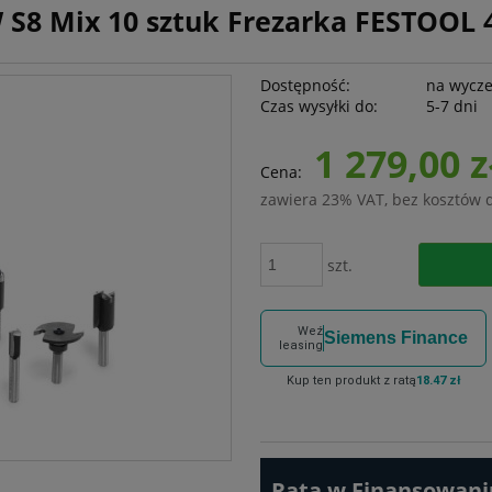
 S8 Mix 10 sztuk Frezarka FESTOOL 
Dostępność:
na wycz
Czas wysyłki do:
5-7 dni
1 279,00 z
Cena:
zawiera 23% VAT, bez kosztów 
szt.
Weź
Siemens Finance
leasing
Kup ten produkt z ratą
18.47 zł
Rata w Finansowaniu