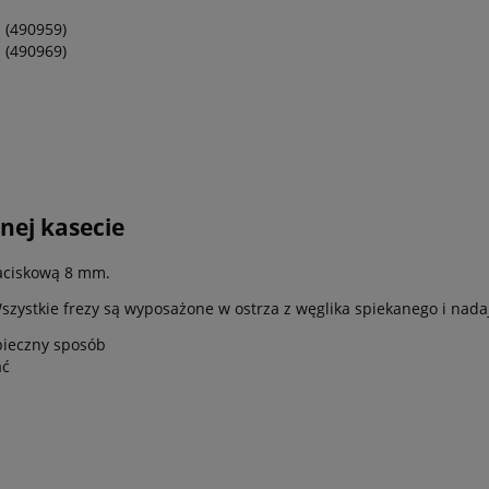
 (490959)
 (490969)
nej kasecie
zaciskową 8 mm.
szystkie frezy są wyposażone w ostrza z węglika spiekanego i nada
pieczny sposób
ać