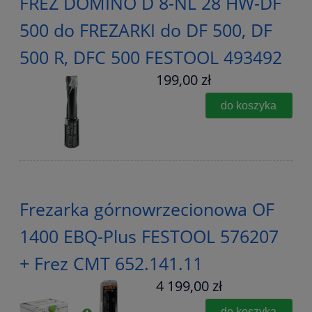
FREZ DOMINO D 8-NL 28 HW-DF
500 do FREZARKI do DF 500, DF
500 R, DFC 500 FESTOOL 493492
199,00 zł
do koszyka
Frezarka górnowrzecionowa OF
1400 EBQ-Plus FESTOOL 576207
+ Frez CMT 652.141.11
4 199,00 zł
do koszyka