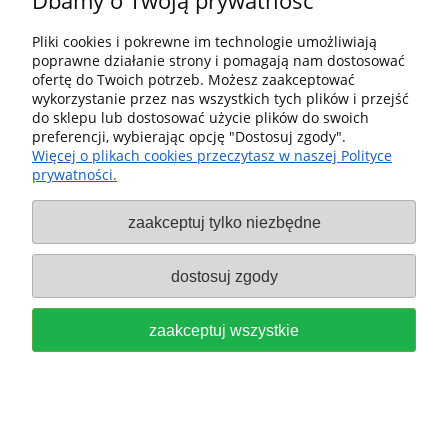
Dbamy o Twoją prywatność
ASL20/OF1010 489285
Pliki cookies i pokrewne im technologie umożliwiają
219,00 zł
poprawne działanie strony i pomagają nam dostosować
ofertę do Twoich potrzeb. Możesz zaakceptować
do koszyka
wykorzystanie przez nas wszystkich tych plików i przejść
do sklepu lub dostosować użycie plików do swoich
preferencji, wybierając opcję "Dostosuj zgody".
Więcej o plikach cookies przeczytasz w naszej Polityce
prywatności.
zaakceptuj tylko niezbędne
FESTOOL Frez do wgłębień
półokrągłych, HW, trzpień 8 mm,
dostosuj zgody
HW S8 R4 490983
zaakceptuj wszystkie
149,00 zł
do koszyka