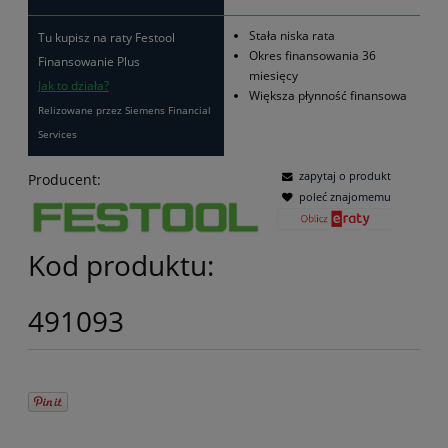
Stała niska rata
Tu kupisz na raty Festool
Okres finansowania 36
Finansowanie Plus
miesięcy
Jak to działa?
Większa płynność finansowa
Relizowane przez Siemens Financial
Services
zapytaj o produkt
Producent:
poleć znajomemu
Kod produktu:
491093