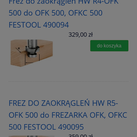
Frez do zaokrągleń HW R4-OFK
500 do OFK 500, OFKC 500
FESTOOL 490094
329,00 zł
do koszyka
FREZ DO ZAOKRĄGLEŃ HW R5-
OFK 500 do FREZARKA OFK, OFKC
500 FESTOOL 490095
359,00 zł