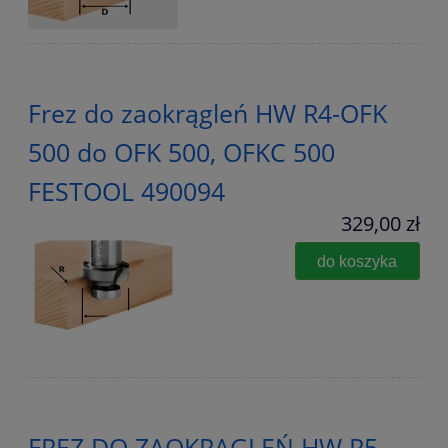
Frez do zaokrągleń HW R4-OFK
500 do OFK 500, OFKC 500
FESTOOL 490094
329,00 zł
do koszyka
FREZ DO ZAOKRĄGLEŃ HW R5-