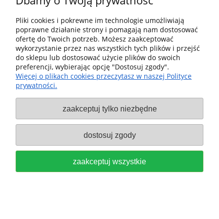
Dbamy o Twoją prywatność
Pliki cookies i pokrewne im technologie umożliwiają
FESTOOL Frez DOMINO D 10-NL
poprawne działanie strony i pomagają nam dostosować
ofertę do Twoich potrzeb. Możesz zaakceptować
28 HW do Frezarki DF 500, DFC
wykorzystanie przez nas wszystkich tych plików i przejść
do sklepu lub dostosować użycie plików do swoich
500 493493
preferencji, wybierając opcję "Dostosuj zgody".
Więcej o plikach cookies przeczytasz w naszej Polityce
219,00 zł
prywatności.
do koszyka
zaakceptuj tylko niezbędne
dostosuj zgody
zaakceptuj wszystkie
FESTOOL FREZ DO FAZOWANIA
HW 45°-OFK 500 DO FREZARKI
OFK 500, bez łożyska kulkowego