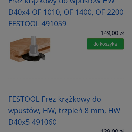
Frez krążkowy do wpustów HW
D40x4 OF 1010, OF 1400, OF 2200
FESTOOL 491059
149,00 zł
do koszyka
FESTOOL Frez krążkowy do
wpustów, HW, trzpień 8 mm, HW
D40x5 491060
139,00 zł