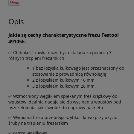
Opis
Jakie są cechy charakterystyczne frezu Festool
491056:
✅ Głębokość rowka może być ustalana za pomocą 3
różnych trzpieni frezarskich.
1 bez łożyska kulkowego jest przeznaczony do
stosowania z prowadnicą równoległą
2 z łożyskiem kulkowym 16 mm
3 z łożyskiem kulkowym 28 mm.
✅ Wzmocniony węglikiem spiekanym frez krążkowy do
wpustów idealnie nadaje się do wycinania wpustów pod
uszczelnienia, jak również do naprawy parkietu
✅ Wymiana frezu przebiega szybko i łatwo przy użyciu
śruby na trzpieniu frezarskim
✅ ostrza węglikowe