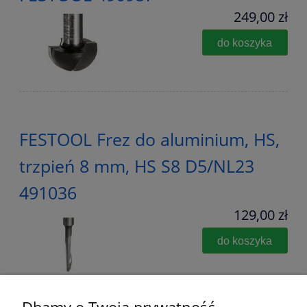
249,00 zł
do koszyka
FESTOOL Frez do aluminium, HS,
trzpień 8 mm, HS S8 D5/NL23
491036
129,00 zł
do koszyka