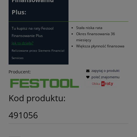
Plus:
Stała niska rata
Tu kupisz na raty Festool
Okres finansowania 36
Finansowanie Plus
miesięcy
Jak to działa?
Większa płynność finansowa
Relizowane przez Siemens Financial
Services
zapytaj o produkt
Producent:
poleć znajomemu
Kod produktu:
491056