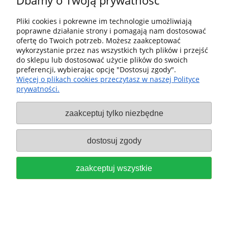
Dbamy o Twoją prywatność
Pliki cookies i pokrewne im technologie umożliwiają
poprawne działanie strony i pomagają nam dostosować
ofertę do Twoich potrzeb. Możesz zaakceptować
wykorzystanie przez nas wszystkich tych plików i przejść
do sklepu lub dostosować użycie plików do swoich
FESTOOL Sanie frezerskie MFS-FS
preferencji, wybierając opcję "Dostosuj zgody".
Więcej o plikach cookies przeczytasz w naszej Polityce
do MFS 400 i MFS 700 nr 495648
prywatności.
1 199,00 zł
zaakceptuj tylko niezbędne
do koszyka
dostosuj zgody
zaakceptuj wszystkie
FESTOOL Frez do zaokrągleń HW
R3-OFK 500 do OFK 500, OFKC