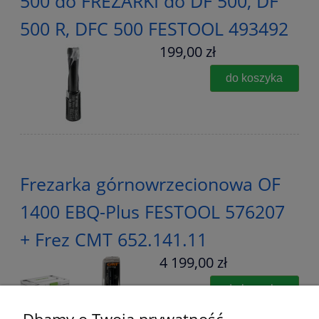
500 do FREZARKI do DF 500, DF
500 R, DFC 500 FESTOOL 493492
199,00 zł
do koszyka
Frezarka górnowrzecionowa OF
1400 EBQ-Plus FESTOOL 576207
+ Frez CMT 652.141.11
4 199,00 zł
do koszyka