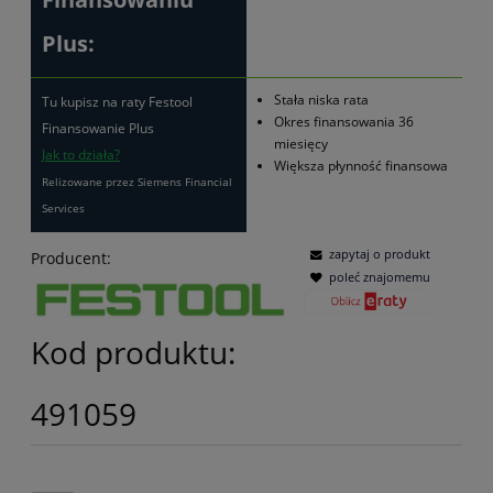
Plus:
Stała niska rata
Tu kupisz na raty Festool
Okres finansowania 36
Finansowanie Plus
miesięcy
Jak to działa?
Większa płynność finansowa
Relizowane przez Siemens Financial
Services
zapytaj o produkt
Producent:
poleć znajomemu
Kod produktu:
491059